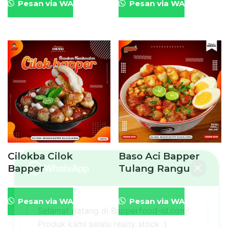
Pesan via WA
Pesan via WA
Cilokba Cilok
Baso Aci Bapper
Bapper
Tulang Rangu
Pesan via WA
Pesan via WA
Selamat datang di Bapperfood-id.com!
Produk kami selalu ready stock :)